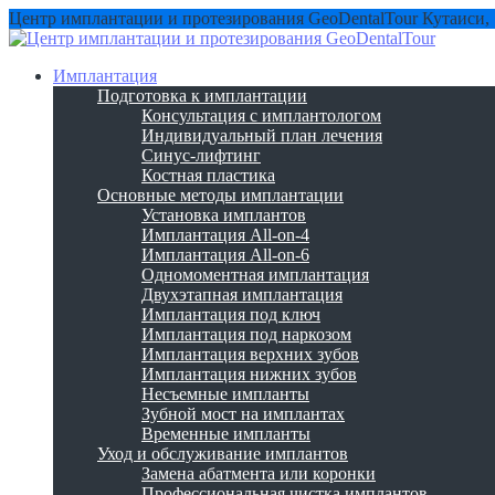
Центр имплантации и протезирования GeoDentalTour
Кутаиси,
Имплантация
Подготовка к имплантации
Консультация с имплантологом
Индивидуальный план лечения
Синус-лифтинг
Костная пластика
Основные методы имплантации
Установка имплантов
Имплантация All-on-4
Имплантация All-on-6
Одномоментная имплантация
Двухэтапная имплантация
Имплантация под ключ
Имплантация под наркозом
Имплантация верхних зубов
Имплантация нижних зубов
Несъемные импланты
Зубной мост на имплантах
Временные импланты
Уход и обслуживание имплантов
Замена абатмента или коронки
Профессиональная чистка имплантов