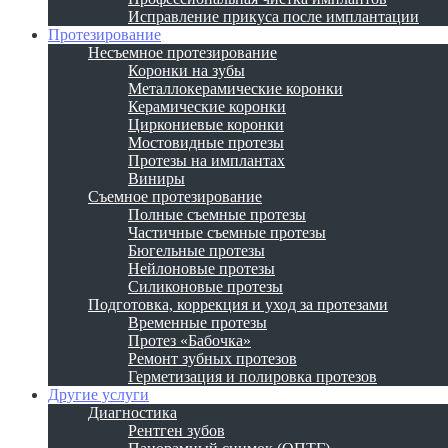
Исправление прикуса после имплантации
Протезирование
Несъемное протезирование
Коронки на зубы
Металлокерамические коронки
Керамические коронки
Циркониевые коронки
Мостовидные протезы
Протезы на имплантах
Виниры
Съемное протезирование
Полные съемные протезы
Частичные съемные протезы
Бюгельные протезы
Нейлоновые протезы
Силиконовые протезы
Подготовка, коррекция и уход за протезами
Временные протезы
Протез «Бабочка»
Ремонт зубных протезов
Герметизация и полировка протезов
Другие услуги
Диагностика
Рентген зубов