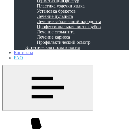
Герметизация фиссур
Пластика уздечки языка
Установка брекетов
Лечение пульпита
Лечение заболеваний пародонта
Профессиональная чистка зубов
Лечение стоматита
Лечение кариеса
Профилактический осмотр
Эстетическая стоматология
Контакты
FAQ