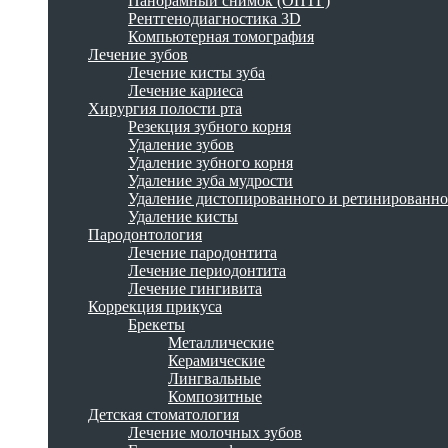
Панорамный снимок (ОПТГ)
Рентгенодиагностика 3D
Компьютерная томография
Лечение зубов
Лечение кисты зуба
Лечение кариеса
Хирургия полости рта
Резекция зубного корня
Удаление зубов
Удаление зубного корня
Удаление зуба мудрости
Удаление дистопированного и ретинированно
Удаление кисты
Пародонтология
Лечение пародонтита
Лечение периодонтита
Лечение гингивита
Коррекция прикуса
Брекеты
Металлические
Керамические
Лингвальные
Композитные
Детская стоматология
Лечение молочных зубов