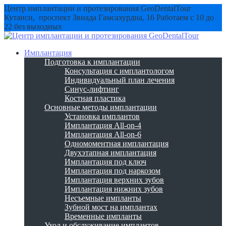
Центр имплантации и протезирования GeoDentalTour
Кутаиси, проспект Звиада Гамсахурдиа, 16
Работаем с 10 до
22 без выходных
Имплантация
Подготовка к имплантации
Консультация с имплантологом
Индивидуальный план лечения
Синус-лифтинг
Костная пластика
Основные методы имплантации
Установка имплантов
Имплантация All-on-4
Имплантация All-on-6
Одномоментная имплантация
Двухэтапная имплантация
Имплантация под ключ
Имплантация под наркозом
Имплантация верхних зубов
Имплантация нижних зубов
Несъемные импланты
Зубной мост на имплантах
Временные импланты
Уход и обслуживание имплантов