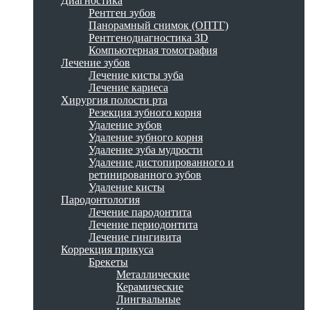
Диагностика
Рентген зубов
Панорамный снимок (ОПТГ)
Рентгенодиагностика 3D
Компьютерная томография
Лечение зубов
Лечение кисты зуба
Лечение кариеса
Хирургия полости рта
Резекция зубного корня
Удаление зубов
Удаление зубного корня
Удаление зуба мудрости
Удаление дистопированного и
ретинированного зубов
Удаление кисты
Пародонтология
Лечение пародонтита
Лечение периодонтита
Лечение гингивита
Коррекция прикуса
Брекеты
Металлические
Керамические
Лингвальные