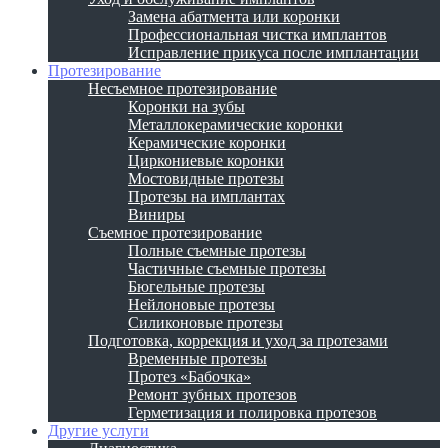
Замена абатмента или коронки
Профессиональная чистка имплантов
Исправление прикуса после имплантации
Протезирование
Несъемное протезирование
Коронки на зубы
Металлокерамические коронки
Керамические коронки
Циркониевые коронки
Мостовидные протезы
Протезы на имплантах
Виниры
Съемное протезирование
Полные съемные протезы
Частичные съемные протезы
Бюгельные протезы
Нейлоновые протезы
Силиконовые протезы
Подготовка, коррекция и уход за протезами
Временные протезы
Протез «Бабочка»
Ремонт зубных протезов
Герметизация и полировка протезов
Другие услуги