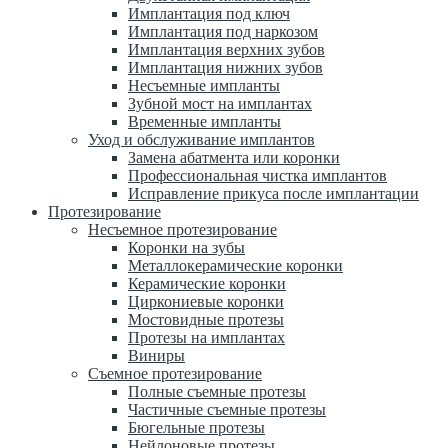
Имплантация под ключ
Имплантация под наркозом
Имплантация верхних зубов
Имплантация нижних зубов
Несъемные импланты
Зубной мост на имплантах
Временные импланты
Уход и обслуживание имплантов
Замена абатмента или коронки
Профессиональная чистка имплантов
Исправление прикуса после имплантации
Протезирование
Несъемное протезирование
Коронки на зубы
Металлокерамические коронки
Керамические коронки
Циркониевые коронки
Мостовидные протезы
Протезы на имплантах
Виниры
Съемное протезирование
Полные съемные протезы
Частичные съемные протезы
Бюгельные протезы
Нейлоновые протезы