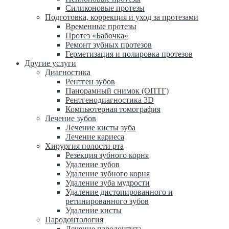
Силиконовые протезы
Подготовка, коррекция и уход за протезами
Временные протезы
Протез «Бабочка»
Ремонт зубных протезов
Герметизация и полировка протезов
Другие услуги
Диагностика
Рентген зубов
Панорамный снимок (ОПТГ)
Рентгенодиагностика 3D
Компьютерная томография
Лечение зубов
Лечение кисты зуба
Лечение кариеса
Хирургия полости рта
Резекция зубного корня
Удаление зубов
Удаление зубного корня
Удаление зуба мудрости
Удаление дистопированного и
ретинированного зубов
Удаление кисты
Пародонтология
Лечение пародонтита