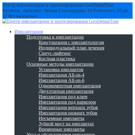
Центр имплантации и протезирования GeoDentalTour
Кутаиси, проспект Звиада Гамсахурдиа, 16
Работаем с 10 до
22 без выходных
Имплантация
Подготовка к имплантации
Консультация с имплантологом
Индивидуальный план лечения
Синус-лифтинг
Костная пластика
Основные методы имплантации
Установка имплантов
Имплантация All-on-4
Имплантация All-on-6
Одномоментная имплантация
Двухэтапная имплантация
Имплантация под ключ
Имплантация под наркозом
Имплантация верхних зубов
Имплантация нижних зубов
Несъемные импланты
Зубной мост на имплантах
Временные импланты
Уход и обслуживание имплантов