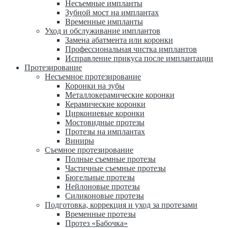
Несъемные импланты
Зубной мост на имплантах
Временные импланты
Уход и обслуживание имплантов
Замена абатмента или коронки
Профессиональная чистка имплантов
Исправление прикуса после имплантации
Протезирование
Несъемное протезирование
Коронки на зубы
Металлокерамические коронки
Керамические коронки
Циркониевые коронки
Мостовидные протезы
Протезы на имплантах
Виниры
Съемное протезирование
Полные съемные протезы
Частичные съемные протезы
Бюгельные протезы
Нейлоновые протезы
Силиконовые протезы
Подготовка, коррекция и уход за протезами
Временные протезы
Протез «Бабочка»