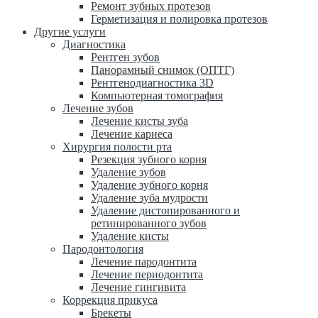
Ремонт зубных протезов
Герметизация и полировка протезов
Другие услуги
Диагностика
Рентген зубов
Панорамный снимок (ОПТГ)
Рентгенодиагностика 3D
Компьютерная томография
Лечение зубов
Лечение кисты зуба
Лечение кариеса
Хирургия полости рта
Резекция зубного корня
Удаление зубов
Удаление зубного корня
Удаление зуба мудрости
Удаление дистопированного и
ретинированного зубов
Удаление кисты
Пародонтология
Лечение пародонтита
Лечение периодонтита
Лечение гингивита
Коррекция прикуса
Брекеты