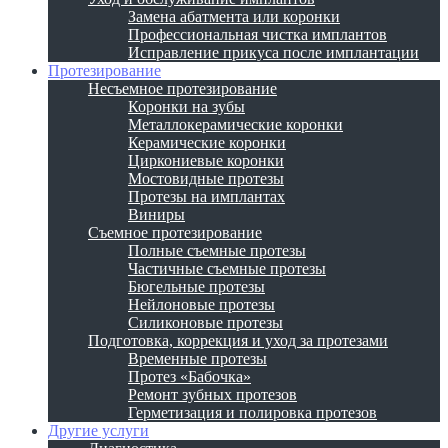
Замена абатмента или коронки
Профессиональная чистка имплантов
Исправление прикуса после имплантации
Протезирование
Несъемное протезирование
Коронки на зубы
Металлокерамические коронки
Керамические коронки
Циркониевые коронки
Мостовидные протезы
Протезы на имплантах
Виниры
Съемное протезирование
Полные съемные протезы
Частичные съемные протезы
Бюгельные протезы
Нейлоновые протезы
Силиконовые протезы
Подготовка, коррекция и уход за протезами
Временные протезы
Протез «Бабочка»
Ремонт зубных протезов
Герметизация и полировка протезов
Другие услуги