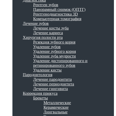
Диагностика
Рентген зубов
Панорамный снимок (ОПТГ)
Рентгенодиагностика 3D
Компьютерная томография
Лечение зубов
Лечение кисты зуба
Лечение кариеса
Хирургия полости рта
Резекция зубного корня
Удаление зубов
Удаление зубного корня
Удаление зуба мудрости
Удаление дистопированного и
ретинированного зубов
Удаление кисты
Пародонтология
Лечение пародонтита
Лечение периодонтита
Лечение гингивита
Коррекция прикуса
Брекеты
Металлические
Керамические
Лингвальные