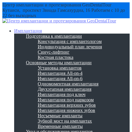
Центр имплантации и протезирования GeoDentalTour
Кутаиси, проспект Звиада Гамсахурдиа, 16
Работаем с 10 до
22 без выходных
Имплантация
Подготовка к имплантации
Консультация с имплантологом
Индивидуальный план лечения
Синус-лифтинг
Костная пластика
Основные методы имплантации
Установка имплантов
Имплантация All-on-4
Имплантация All-on-6
Одномоментная имплантация
Двухэтапная имплантация
Имплантация под ключ
Имплантация под наркозом
Имплантация верхних зубов
Имплантация нижних зубов
Несъемные импланты
Зубной мост на имплантах
Временные импланты
Уход и обслуживание имплантов