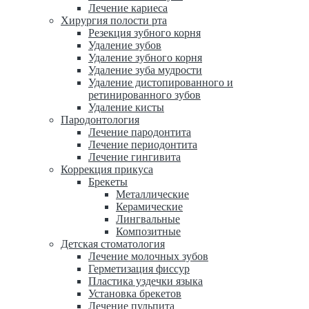
Лечение кариеса
Хирургия полости рта
Резекция зубного корня
Удаление зубов
Удаление зубного корня
Удаление зуба мудрости
Удаление дистопированного и
ретинированного зубов
Удаление кисты
Пародонтология
Лечение пародонтита
Лечение периодонтита
Лечение гингивита
Коррекция прикуса
Брекеты
Металлические
Керамические
Лингвальные
Композитные
Детская стоматология
Лечение молочных зубов
Герметизация фиссур
Пластика уздечки языка
Установка брекетов
Лечение пульпита