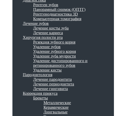
Диагностика
Рентген зубов
Панорамный снимок (ОПТГ)
Рентгенодиагностика 3D
Компьютерная томография
Лечение зубов
Лечение кисты зуба
Лечение кариеса
Хирургия полости рта
Резекция зубного корня
Удаление зубов
Удаление зубного корня
Удаление зуба мудрости
Удаление дистопированного и
ретинированного зубов
Удаление кисты
Пародонтология
Лечение пародонтита
Лечение периодонтита
Лечение гингивита
Коррекция прикуса
Брекеты
Металлические
Керамические
Лингвальные