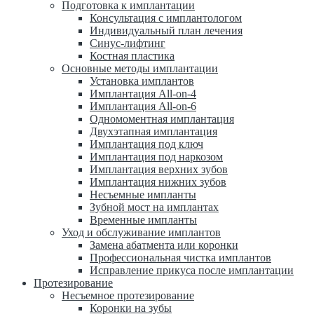
Подготовка к имплантации
Консультация с имплантологом
Индивидуальный план лечения
Синус-лифтинг
Костная пластика
Основные методы имплантации
Установка имплантов
Имплантация All-on-4
Имплантация All-on-6
Одномоментная имплантация
Двухэтапная имплантация
Имплантация под ключ
Имплантация под наркозом
Имплантация верхних зубов
Имплантация нижних зубов
Несъемные импланты
Зубной мост на имплантах
Временные импланты
Уход и обслуживание имплантов
Замена абатмента или коронки
Профессиональная чистка имплантов
Исправление прикуса после имплантации
Протезирование
Несъемное протезирование
Коронки на зубы