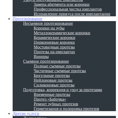
Замена абатмента или коронки
Профессиональная чистка имплантов
Исправление прикуса после имплантации
Протезирование
Несъемное протезирование
Коронки на зубы
Металлокерамические коронки
Керамические коронки
Циркониевые коронки
Мостовидные протезы
Протезы на имплантах
Виниры
Съемное протезирование
Полные съемные протезы
Частичные съемные протезы
Бюгельные протезы
Нейлоновые протезы
Силиконовые протезы
Подготовка, коррекция и уход за протезами
Временные протезы
Протез «Бабочка»
Ремонт зубных протезов
Герметизация и полировка протезов
Другие услуги