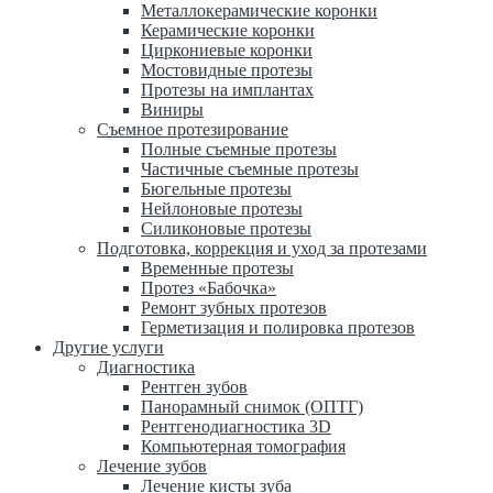
Металлокерамические коронки
Керамические коронки
Циркониевые коронки
Мостовидные протезы
Протезы на имплантах
Виниры
Съемное протезирование
Полные съемные протезы
Частичные съемные протезы
Бюгельные протезы
Нейлоновые протезы
Силиконовые протезы
Подготовка, коррекция и уход за протезами
Временные протезы
Протез «Бабочка»
Ремонт зубных протезов
Герметизация и полировка протезов
Другие услуги
Диагностика
Рентген зубов
Панорамный снимок (ОПТГ)
Рентгенодиагностика 3D
Компьютерная томография
Лечение зубов
Лечение кисты зуба