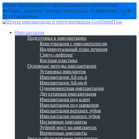
Центр имплантации и протезирования GeoDentalTour
Кутаиси, проспект Звиада Гамсахурдиа, 16
Работаем с 10 до
22 без выходных
Имплантация
Подготовка к имплантации
Консультация с имплантологом
Индивидуальный план лечения
Синус-лифтинг
Костная пластика
Основные методы имплантации
Установка имплантов
Имплантация All-on-4
Имплантация All-on-6
Одномоментная имплантация
Двухэтапная имплантация
Имплантация под ключ
Имплантация под наркозом
Имплантация верхних зубов
Имплантация нижних зубов
Несъемные импланты
Зубной мост на имплантах
Временные импланты
Уход и обслуживание имплантов