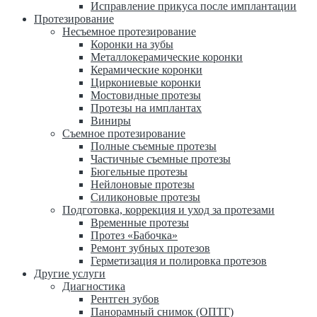
Исправление прикуса после имплантации
Протезирование
Несъемное протезирование
Коронки на зубы
Металлокерамические коронки
Керамические коронки
Циркониевые коронки
Мостовидные протезы
Протезы на имплантах
Виниры
Съемное протезирование
Полные съемные протезы
Частичные съемные протезы
Бюгельные протезы
Нейлоновые протезы
Силиконовые протезы
Подготовка, коррекция и уход за протезами
Временные протезы
Протез «Бабочка»
Ремонт зубных протезов
Герметизация и полировка протезов
Другие услуги
Диагностика
Рентген зубов
Панорамный снимок (ОПТГ)