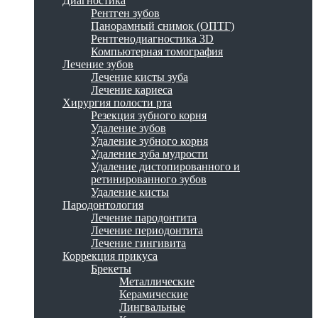
Диагностика
Рентген зубов
Панорамный снимок (ОПТГ)
Рентгенодиагностика 3D
Компьютерная томография
Лечение зубов
Лечение кисты зуба
Лечение кариеса
Хирургия полости рта
Резекция зубного корня
Удаление зубов
Удаление зубного корня
Удаление зуба мудрости
Удаление дистопированного и
ретинированного зубов
Удаление кисты
Пародонтология
Лечение пародонтита
Лечение периодонтита
Лечение гингивита
Коррекция прикуса
Брекеты
Металлические
Керамические
Лингвальные