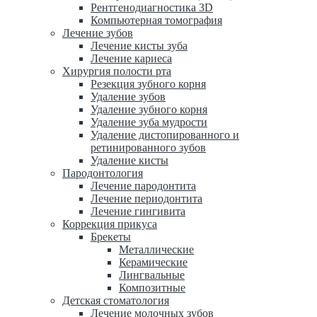
Рентгенодиагностика 3D
Компьютерная томография
Лечение зубов
Лечение кисты зуба
Лечение кариеса
Хирургия полости рта
Резекция зубного корня
Удаление зубов
Удаление зубного корня
Удаление зуба мудрости
Удаление дистопированного и
ретинированного зубов
Удаление кисты
Пародонтология
Лечение пародонтита
Лечение периодонтита
Лечение гингивита
Коррекция прикуса
Брекеты
Металлические
Керамические
Лингвальные
Композитные
Детская стоматология
Лечение молочных зубов