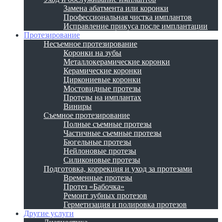
Замена абатмента или коронки
Профессиональная чистка имплантов
Исправление прикуса после имплантации
Протезирование
Несъемное протезирование
Коронки на зубы
Металлокерамические коронки
Керамические коронки
Циркониевые коронки
Мостовидные протезы
Протезы на имплантах
Виниры
Съемное протезирование
Полные съемные протезы
Частичные съемные протезы
Бюгельные протезы
Нейлоновые протезы
Силиконовые протезы
Подготовка, коррекция и уход за протезами
Временные протезы
Протез «Бабочка»
Ремонт зубных протезов
Герметизация и полировка протезов
Другие услуги