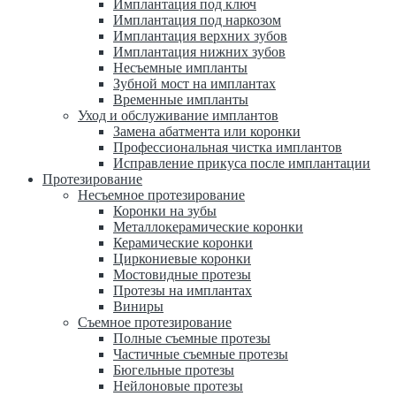
Имплантация под ключ
Имплантация под наркозом
Имплантация верхних зубов
Имплантация нижних зубов
Несъемные импланты
Зубной мост на имплантах
Временные импланты
Уход и обслуживание имплантов
Замена абатмента или коронки
Профессиональная чистка имплантов
Исправление прикуса после имплантации
Протезирование
Несъемное протезирование
Коронки на зубы
Металлокерамические коронки
Керамические коронки
Циркониевые коронки
Мостовидные протезы
Протезы на имплантах
Виниры
Съемное протезирование
Полные съемные протезы
Частичные съемные протезы
Бюгельные протезы
Нейлоновые протезы