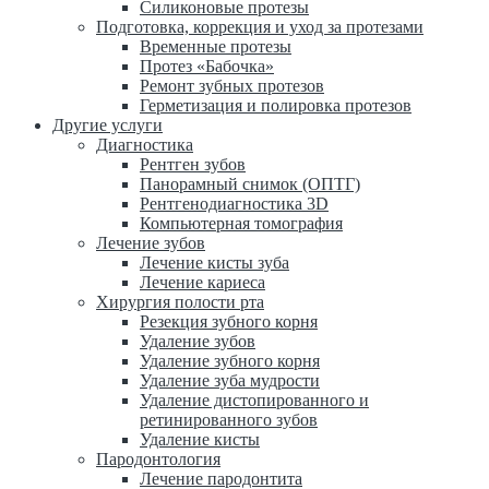
Силиконовые протезы
Подготовка, коррекция и уход за протезами
Временные протезы
Протез «Бабочка»
Ремонт зубных протезов
Герметизация и полировка протезов
Другие услуги
Диагностика
Рентген зубов
Панорамный снимок (ОПТГ)
Рентгенодиагностика 3D
Компьютерная томография
Лечение зубов
Лечение кисты зуба
Лечение кариеса
Хирургия полости рта
Резекция зубного корня
Удаление зубов
Удаление зубного корня
Удаление зуба мудрости
Удаление дистопированного и
ретинированного зубов
Удаление кисты
Пародонтология
Лечение пародонтита