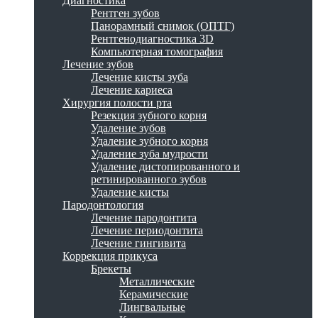
Диагностика
Рентген зубов
Панорамный снимок (ОПТГ)
Рентгенодиагностика 3D
Компьютерная томография
Лечение зубов
Лечение кисты зуба
Лечение кариеса
Хирургия полости рта
Резекция зубного корня
Удаление зубов
Удаление зубного корня
Удаление зуба мудрости
Удаление дистопированного и
ретинированного зубов
Удаление кисты
Пародонтология
Лечение пародонтита
Лечение периодонтита
Лечение гингивита
Коррекция прикуса
Брекеты
Металлические
Керамические
Лингвальные