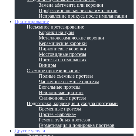
Замена абатмента или коронки
Профессиональная чистка имплантов
Исправление прикуса после имплантации
Протезирование
Несъемное протезирование
Коронки на зубы
Металлокерамические коронки
Керамические коронки
Циркониевые коронки
Мостовидные протезы
Протезы на имплантах
Виниры
Съемное протезирование
Полные съемные протезы
Частичные съемные протезы
Бюгельные протезы
Нейлоновые протезы
Силиконовые протезы
Подготовка, коррекция и уход за протезами
Временные протезы
Протез «Бабочка»
Ремонт зубных протезов
Герметизация и полировка протезов
Другие услуги