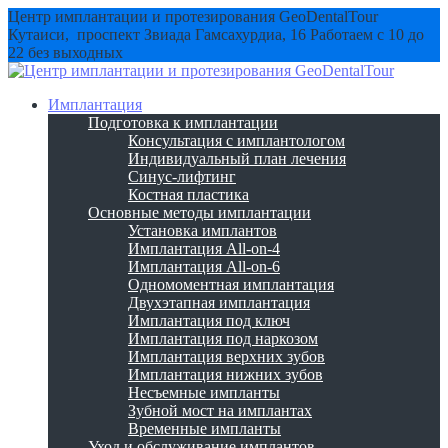
Центр имплантации и протезирования GeoDentalTour
Кутаиси, проспект Звиада Гамсахурдиа, 16
Работаем с 10 до
22 без выходных
Имплантация
Подготовка к имплантации
Консультация с имплантологом
Индивидуальный план лечения
Синус-лифтинг
Костная пластика
Основные методы имплантации
Установка имплантов
Имплантация All-on-4
Имплантация All-on-6
Одномоментная имплантация
Двухэтапная имплантация
Имплантация под ключ
Имплантация под наркозом
Имплантация верхних зубов
Имплантация нижних зубов
Несъемные импланты
Зубной мост на имплантах
Временные импланты
Уход и обслуживание имплантов