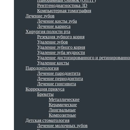
Панорамный снимок (ОПТГ)
Рентгенодиагностика 3D
Компьютерная томография
Лечение зубов
Лечение кисты зуба
Лечение кариеса
Хирургия полости рта
Резекция зубного корня
Удаление зубов
Удаление зубного корня
Удаление зуба мудрости
Удаление дистопированного и ретинированно
Удаление кисты
Пародонтология
Лечение пародонтита
Лечение периодонтита
Лечение гингивита
Коррекция прикуса
Брекеты
Металлические
Керамические
Лингвальные
Композитные
Детская стоматология
Лечение молочных зубов