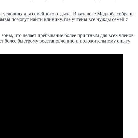
 условиях для семейного отдыха. В каталоге Мадлоба собраны
зывы помогут найти клинику, где учтены все нужды семей с
 зоны, что делает пребывание более приятным для всех членов
вует более быстрому восстановлению и положительному опыту