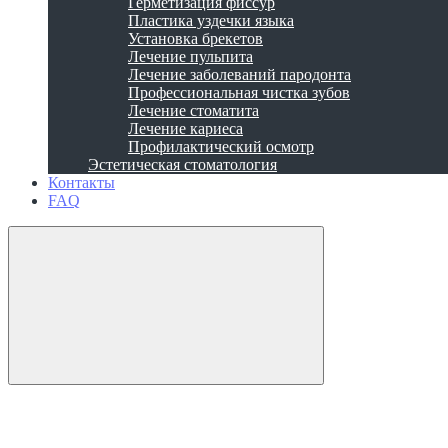
Герметизация фиссур
Пластика уздечки языка
Установка брекетов
Лечение пульпита
Лечение заболеваний пародонта
Профессиональная чистка зубов
Лечение стоматита
Лечение кариеса
Профилактический осмотр
Эстетическая стоматология
Контакты
FAQ