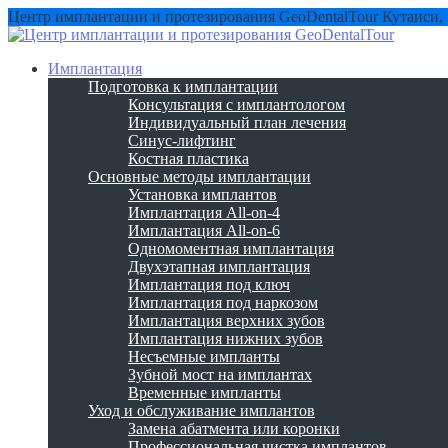
Центр имплантации и протезирования GeoDentalTour
Кутаиси,
Имплантация
Подготовка к имплантации
Консультация с имплантологом
Индивидуальный план лечения
Синус-лифтинг
Костная пластика
Основные методы имплантации
Установка имплантов
Имплантация All-on-4
Имплантация All-on-6
Одномоментная имплантация
Двухэтапная имплантация
Имплантация под ключ
Имплантация под наркозом
Имплантация верхних зубов
Имплантация нижних зубов
Несъемные импланты
Зубной мост на имплантах
Временные импланты
Уход и обслуживание имплантов
Замена абатмента или коронки
Профессиональная чистка имплантов