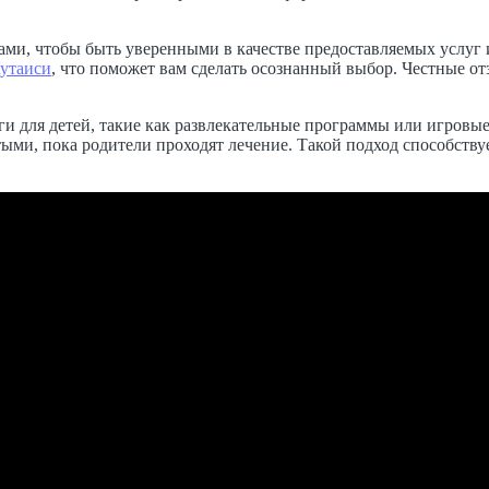
и, чтобы быть уверенными в качестве предоставляемых услуг и
утаиси
, что поможет вам сделать осознанный выбор. Честные от
и для детей, такие как развлекательные программы или игровые
ятыми, пока родители проходят лечение. Такой подход способст