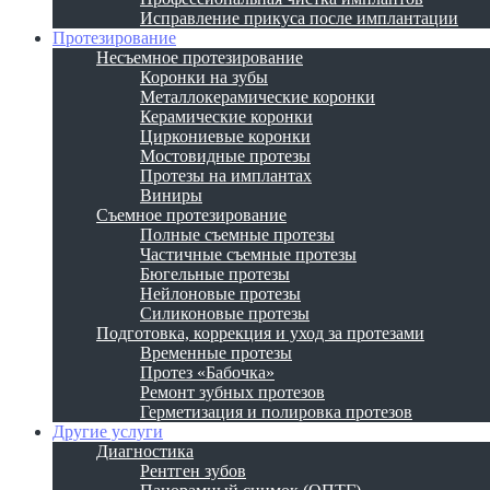
Исправление прикуса после имплантации
Протезирование
Несъемное протезирование
Коронки на зубы
Металлокерамические коронки
Керамические коронки
Циркониевые коронки
Мостовидные протезы
Протезы на имплантах
Виниры
Съемное протезирование
Полные съемные протезы
Частичные съемные протезы
Бюгельные протезы
Нейлоновые протезы
Силиконовые протезы
Подготовка, коррекция и уход за протезами
Временные протезы
Протез «Бабочка»
Ремонт зубных протезов
Герметизация и полировка протезов
Другие услуги
Диагностика
Рентген зубов