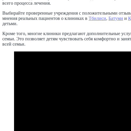
всего процесса лечения.
Выбирайте проверенные учреждения с положительными отзывам
мнения реальных пациентов о клиниках в
Тбилиси
,
Батуми
и
К
детьми.
Кроме того, многие клиники предлагают дополнительные услуг
семьи. Это позволяет детям чувствовать себя комфортно и зан
всей семьи.