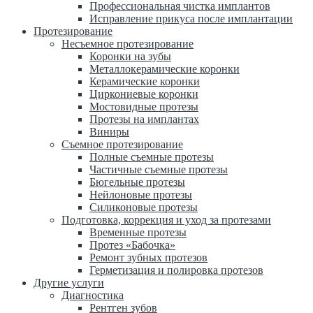
Профессиональная чистка имплантов
Исправление прикуса после имплантации
Протезирование
Несъемное протезирование
Коронки на зубы
Металлокерамические коронки
Керамические коронки
Циркониевые коронки
Мостовидные протезы
Протезы на имплантах
Виниры
Съемное протезирование
Полные съемные протезы
Частичные съемные протезы
Бюгельные протезы
Нейлоновые протезы
Силиконовые протезы
Подготовка, коррекция и уход за протезами
Временные протезы
Протез «Бабочка»
Ремонт зубных протезов
Герметизация и полировка протезов
Другие услуги
Диагностика
Рентген зубов