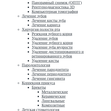
Панорамный снимок (ОПТГ)
Рентгенодиагностика 3D
Компьютерная томография
Лечение зубов
Лечение кисты зуба
Лечение кариеса
Хирургия полости рта
Резекция зубного корня
Удаление зубов
Удаление зубного корня
Удаление зуба мудрости
Удаление дистопированного и
ретинированного зубов
Удаление кисты
Пародонтология
Лечение пародонтита
Лечение периодонтита
Лечение гингивита
Коррекция прикуса
Брекеты
Металлические
Керамические
Лингвальные
Композитные
Детская стоматология