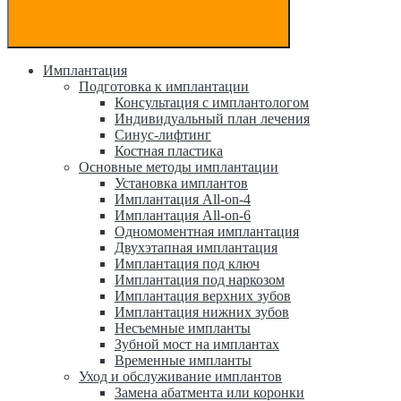
Имплантация
Подготовка к имплантации
Консультация с имплантологом
Индивидуальный план лечения
Синус-лифтинг
Костная пластика
Основные методы имплантации
Установка имплантов
Имплантация All-on-4
Имплантация All-on-6
Одномоментная имплантация
Двухэтапная имплантация
Имплантация под ключ
Имплантация под наркозом
Имплантация верхних зубов
Имплантация нижних зубов
Несъемные импланты
Зубной мост на имплантах
Временные импланты
Уход и обслуживание имплантов
Замена абатмента или коронки