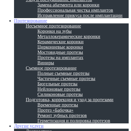
Замена абатмента или коронки
Профессиональная чистка имплантов
Исправление прикуса после имплантации
Протезирование
Несъемное протезирование
Коронки на зубы
Металлокерамические коронки
Керамические коронки
Циркониевые коронки
Мостовидные протезы
Протезы на имплантах
Виниры
Съемное протезирование
Полные съемные протезы
Частичные съемные протезы
Бюгельные протезы
Нейлоновые протезы
Силиконовые протезы
Подготовка, коррекция и уход за протезами
Временные протезы
Протез «Бабочка»
Ремонт зубных протезов
Герметизация и полировка протезов
Другие услуги