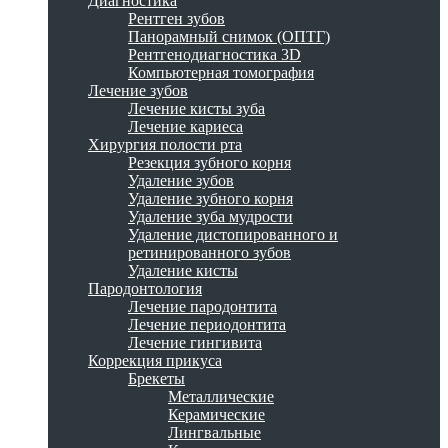
Диагностика
Рентген зубов
Панорамный снимок (ОПТГ)
Рентгенодиагностика 3D
Компьютерная томография
Лечение зубов
Лечение кисты зуба
Лечение кариеса
Хирургия полости рта
Резекция зубного корня
Удаление зубов
Удаление зубного корня
Удаление зуба мудрости
Удаление дистопированного и
ретинированного зубов
Удаление кисты
Пародонтология
Лечение пародонтита
Лечение периодонтита
Лечение гингивита
Коррекция прикуса
Брекеты
Металлические
Керамические
Лингвальные