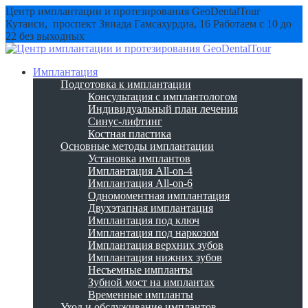
Центр имплантации и протезирования GeoDentalTour
Кутаиси, проспект Звиада Гамсахурдиа, 16
Работаем с 10 до
22 без выходных
Имплантация
Подготовка к имплантации
Консультация с имплантологом
Индивидуальный план лечения
Синус-лифтинг
Костная пластика
Основные методы имплантации
Установка имплантов
Имплантация All-on-4
Имплантация All-on-6
Одномоментная имплантация
Двухэтапная имплантация
Имплантация под ключ
Имплантация под наркозом
Имплантация верхних зубов
Имплантация нижних зубов
Несъемные импланты
Зубной мост на имплантах
Временные импланты
Уход и обслуживание имплантов