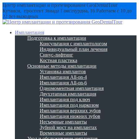
Центр имплантации и протезирования GeoDentalTour
Кутаиси, проспект Звиада Гамсахурдиа, 16
Работаем с 10 до
22 без выходных
Имплантация
Подготовка к имплантации
Консультация с имплантологом
Индивидуальный план лечения
Синус-лифтинг
Костная пластика
Основные методы имплантации
Установка имплантов
Имплантация All-on-4
Имплантация All-on-6
Одномоментная имплантация
Двухэтапная имплантация
Имплантация под ключ
Имплантация под наркозом
Имплантация верхних зубов
Имплантация нижних зубов
Несъемные импланты
Зубной мост на имплантах
Временные импланты
Уход и обслуживание имплантов