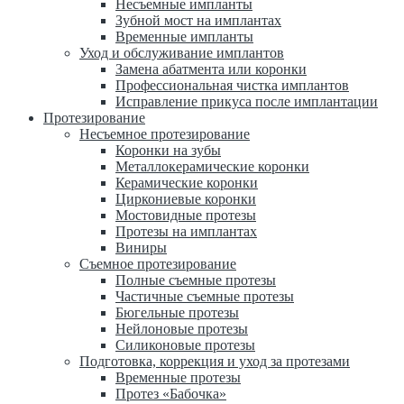
Несъемные импланты
Зубной мост на имплантах
Временные импланты
Уход и обслуживание имплантов
Замена абатмента или коронки
Профессиональная чистка имплантов
Исправление прикуса после имплантации
Протезирование
Несъемное протезирование
Коронки на зубы
Металлокерамические коронки
Керамические коронки
Циркониевые коронки
Мостовидные протезы
Протезы на имплантах
Виниры
Съемное протезирование
Полные съемные протезы
Частичные съемные протезы
Бюгельные протезы
Нейлоновые протезы
Силиконовые протезы
Подготовка, коррекция и уход за протезами
Временные протезы
Протез «Бабочка»