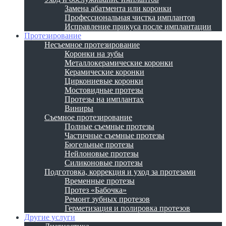
Замена абатмента или коронки
Профессиональная чистка имплантов
Исправление прикуса после имплантации
Протезирование
Несъемное протезирование
Коронки на зубы
Металлокерамические коронки
Керамические коронки
Циркониевые коронки
Мостовидные протезы
Протезы на имплантах
Виниры
Съемное протезирование
Полные съемные протезы
Частичные съемные протезы
Бюгельные протезы
Нейлоновые протезы
Силиконовые протезы
Подготовка, коррекция и уход за протезами
Временные протезы
Протез «Бабочка»
Ремонт зубных протезов
Герметизация и полировка протезов
Другие услуги