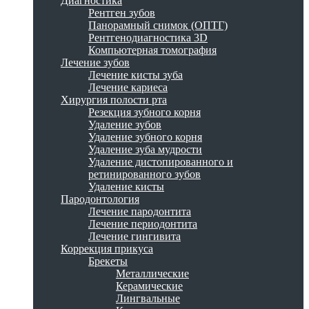
Диагностика
Рентген зубов
Панорамный снимок (ОПТГ)
Рентгенодиагностика 3D
Компьютерная томография
Лечение зубов
Лечение кисты зуба
Лечение кариеса
Хирургия полости рта
Резекция зубного корня
Удаление зубов
Удаление зубного корня
Удаление зуба мудрости
Удаление дистопированного и
ретинированного зубов
Удаление кисты
Пародонтология
Лечение пародонтита
Лечение периодонтита
Лечение гингивита
Коррекция прикуса
Брекеты
Металлические
Керамические
Лингвальные