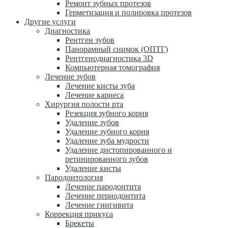
Ремонт зубных протезов
Герметизация и полировка протезов
Другие услуги
Диагностика
Рентген зубов
Панорамный снимок (ОПТГ)
Рентгенодиагностика 3D
Компьютерная томография
Лечение зубов
Лечение кисты зуба
Лечение кариеса
Хирургия полости рта
Резекция зубного корня
Удаление зубов
Удаление зубного корня
Удаление зуба мудрости
Удаление дистопированного и
ретинированного зубов
Удаление кисты
Пародонтология
Лечение пародонтита
Лечение периодонтита
Лечение гингивита
Коррекция прикуса
Брекеты