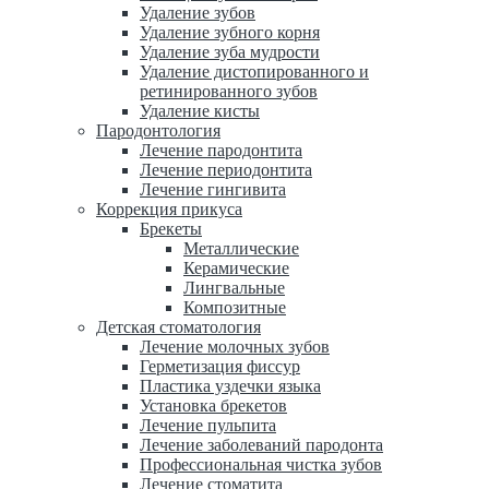
Удаление зубов
Удаление зубного корня
Удаление зуба мудрости
Удаление дистопированного и
ретинированного зубов
Удаление кисты
Пародонтология
Лечение пародонтита
Лечение периодонтита
Лечение гингивита
Коррекция прикуса
Брекеты
Металлические
Керамические
Лингвальные
Композитные
Детская стоматология
Лечение молочных зубов
Герметизация фиссур
Пластика уздечки языка
Установка брекетов
Лечение пульпита
Лечение заболеваний пародонта
Профессиональная чистка зубов
Лечение стоматита