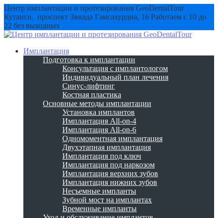
Центр имплантации и протезирования GeoDentalTour
Кутаиси, проспект Звиада Гамсахурдиа, 16
Работаем с 10 до
22 без выходных
Имплантация
Подготовка к имплантации
Консультация с имплантологом
Индивидуальный план лечения
Синус-лифтинг
Костная пластика
Основные методы имплантации
Установка имплантов
Имплантация All-on-4
Имплантация All-on-6
Одномоментная имплантация
Двухэтапная имплантация
Имплантация под ключ
Имплантация под наркозом
Имплантация верхних зубов
Имплантация нижних зубов
Несъемные импланты
Зубной мост на имплантах
Временные импланты
Уход и обслуживание имплантов