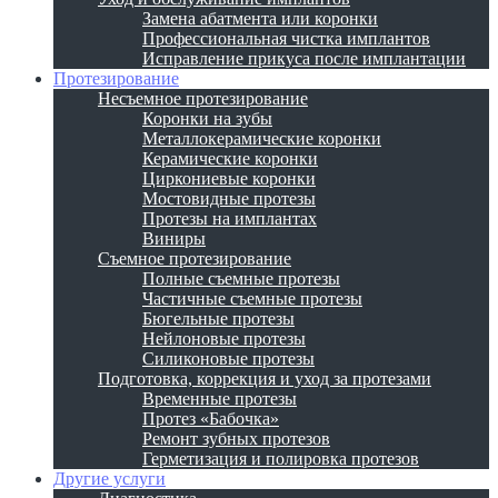
Замена абатмента или коронки
Профессиональная чистка имплантов
Исправление прикуса после имплантации
Протезирование
Несъемное протезирование
Коронки на зубы
Металлокерамические коронки
Керамические коронки
Циркониевые коронки
Мостовидные протезы
Протезы на имплантах
Виниры
Съемное протезирование
Полные съемные протезы
Частичные съемные протезы
Бюгельные протезы
Нейлоновые протезы
Силиконовые протезы
Подготовка, коррекция и уход за протезами
Временные протезы
Протез «Бабочка»
Ремонт зубных протезов
Герметизация и полировка протезов
Другие услуги