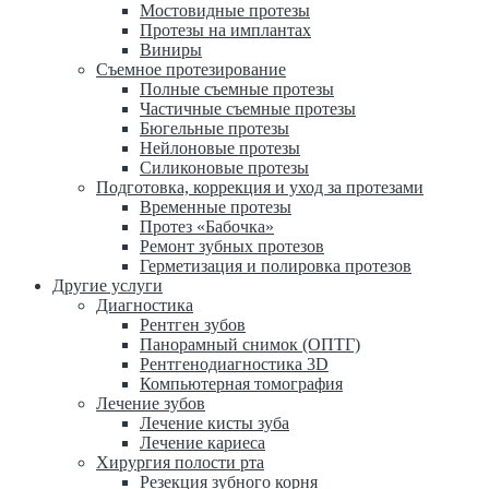
Мостовидные протезы
Протезы на имплантах
Виниры
Съемное протезирование
Полные съемные протезы
Частичные съемные протезы
Бюгельные протезы
Нейлоновые протезы
Силиконовые протезы
Подготовка, коррекция и уход за протезами
Временные протезы
Протез «Бабочка»
Ремонт зубных протезов
Герметизация и полировка протезов
Другие услуги
Диагностика
Рентген зубов
Панорамный снимок (ОПТГ)
Рентгенодиагностика 3D
Компьютерная томография
Лечение зубов
Лечение кисты зуба
Лечение кариеса
Хирургия полости рта
Резекция зубного корня