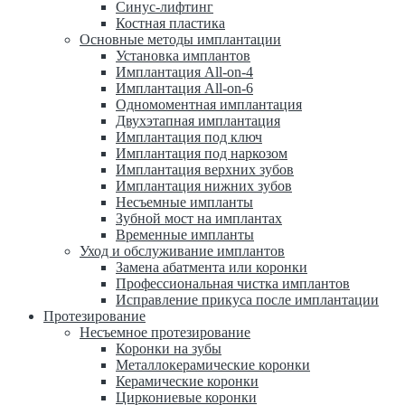
Синус-лифтинг
Костная пластика
Основные методы имплантации
Установка имплантов
Имплантация All-on-4
Имплантация All-on-6
Одномоментная имплантация
Двухэтапная имплантация
Имплантация под ключ
Имплантация под наркозом
Имплантация верхних зубов
Имплантация нижних зубов
Несъемные импланты
Зубной мост на имплантах
Временные импланты
Уход и обслуживание имплантов
Замена абатмента или коронки
Профессиональная чистка имплантов
Исправление прикуса после имплантации
Протезирование
Несъемное протезирование
Коронки на зубы
Металлокерамические коронки
Керамические коронки
Циркониевые коронки