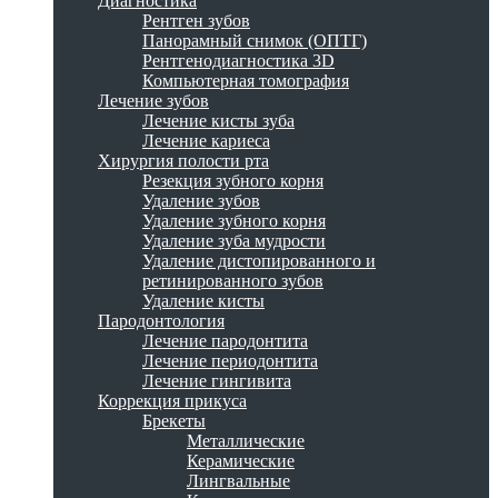
Диагностика
Рентген зубов
Панорамный снимок (ОПТГ)
Рентгенодиагностика 3D
Компьютерная томография
Лечение зубов
Лечение кисты зуба
Лечение кариеса
Хирургия полости рта
Резекция зубного корня
Удаление зубов
Удаление зубного корня
Удаление зуба мудрости
Удаление дистопированного и
ретинированного зубов
Удаление кисты
Пародонтология
Лечение пародонтита
Лечение периодонтита
Лечение гингивита
Коррекция прикуса
Брекеты
Металлические
Керамические
Лингвальные